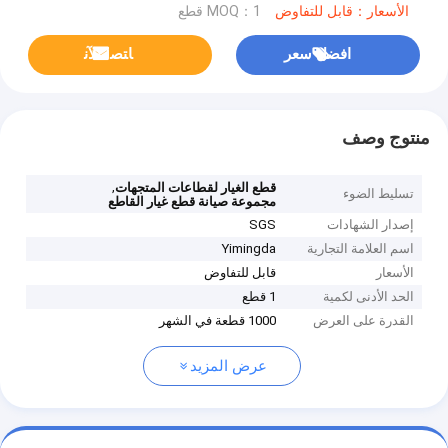
الأسعار：قابل للتفاوض
MOQ：1 قطع
افضل سعر
ﺎﺘﺼﻟ ﺍﻶﻧ
منتوج وصف
,
قطع الغيار لقطاعات المتجهات
تسليط الضوء
مجموعة صيانة قطع غيار القاطع
إصدار الشهادات
SGS
اسم العلامة التجارية
Yimingda
الأسعار
قابل للتفاوض
الحد الأدنى لكمية
1 قطع
القدرة على العرض
1000 قطعة في الشهر
عرض المزيد