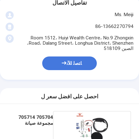
تفاصيل الاتصال
Ms. Meiji
86-13662270794
Room 1512، Huiyi Wealth Centre، No.9 Zhongxin
Road، Dalang Street، Longhua District، Shenzhen،
الصين 518109
ﺎﺘﺼﻟ ﺍﻶﻧ
احصل على افضل سعر ل
705704 705714
مجموعة صيانة