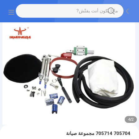
4
/
2
705704 705714 مجموعة صيانة