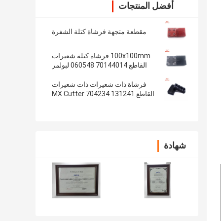
أفضل المنتجات
مقطعة متجهة فرشاة كتلة الشفرة
100x100mm فرشاة كتلة شعيرات
القاطع 70144014 060548 لبولمر
فرشاة ذات شعيرات ذات شعيرات
القاطع 131241 704234 MX Cutter
Bristle Block Brush النايلون الخشن
شهادة