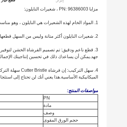
إبراز:
قطع غيار م
مزايا PN: 96386003 ، شعيرات النايلون:
1. المواد الخام لهذه الشعيرات هي النايلون ، وهو مناسب للتصنيع في بيئات مختلفة.
2. شعيرات النايلون أكثر متانة وليس من السهل قطعها.تستخدم على نطاق واسع في جميع أنواع البيئات العادية.
3. قطع ناعم ودقيق: تم تصميم الفرشاة الخشن لتوفير
جهد.يمكن أن يساعدك ذلك في تحسين إنتاجيتك الإجمالي
4. سهل التركيب: 
الميكانيكية الأساسية.هذا يعني أنك لن تحتاج إلى استئج
مواصفات المنتج:
PN
مادة
وصف
حجم الورق المقوى