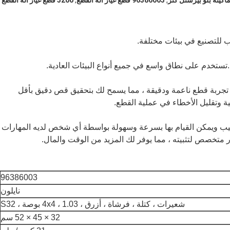
اكينة بلو بيرستل كتر
,
96386003 قطع غيار آلة القطع
,
3200 قطع غيار آلة القطع
 تجربة قطع ناعمة ودقيقة ، مما يسمح لك بتحقيق قص دقيق بأقل
ة وتقليل الأخطاء في عملية القطع.
إن فرشاة Cutter Bristle سهلة التركيب ويمكن القيام بها بسرعة وسهولة بواسطة أي شخص لديه المهارات
ار متخصص لتثبيته ، مما يوفر لك المزيد من الوقت والمال.
96386003
نايلون
شعيرات ، كتلة ، فرشاة ، أزرق ، 4x4 ، 1.03 بوصة ، S32
32 × 45 × 52 سم