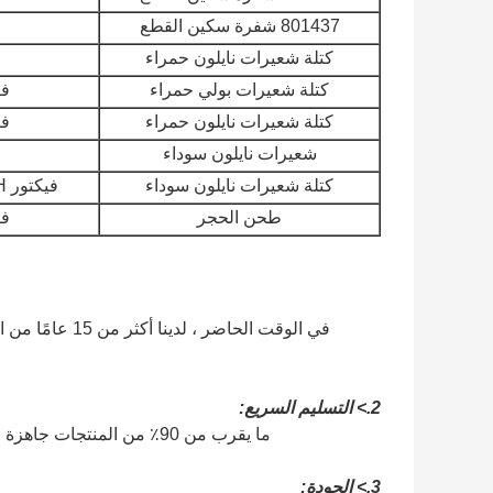
801437 شفرة سكين القطع
كتلة شعيرات نايلون حمراء
كتلة شعيرات بولي حمراء
فيكت
كتلة شعيرات نايلون حمراء
فيكت
شعيرات نايلون سوداء
كتلة شعيرات نايلون سوداء
فيكتور Q80 MH8 MP6 IX MX IH
طحن الحجر
فيكت
في الوقت الحاضر
2.> التسليم السريع:
ما يقرب من 90٪ من المنتجات جاهزة في المخزون ، وهذا يعني أنه يمكننا ترتيب الشحن في غضون 24 ساعة.
3.> الجودة: