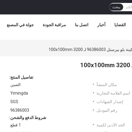
يبحث
القضايا
أخبار
اتصل بنا
مراقبة الجودة
جولة في المصنع
ستل 96386003 لـ 3200 100x100mm
تفاصيل المنتج:
مكان المنشأ:
الصين
اسم العلامة التجارية:
Yimingda
إصدار الشهادات:
SGS
رقم الموديل:
96386003
شروط الدفع والشحن:
الحد الأدنى لكمية:
1 قطع