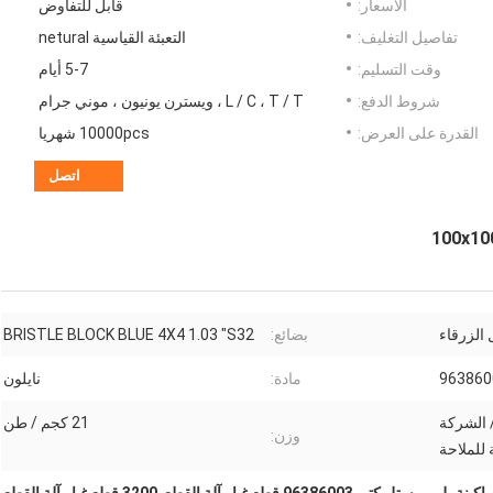
الأسعار:
قابل للتفاوض
تفاصيل التغليف:
التعبئة القياسية netural
وقت التسليم:
5-7 أيام
شروط الدفع:
L / C ، T / T ، ويسترن يونيون ، موني جرام
القدرة على العرض:
10000pcs شهريا
اتصل
الزرقاء
بضائع:
BRISTLE BLOCK BLUE 4X4 1.03 "S32
963860
مادة:
نايلون
/ الشركة
21 كجم / طن
وزن:
 للملاحة