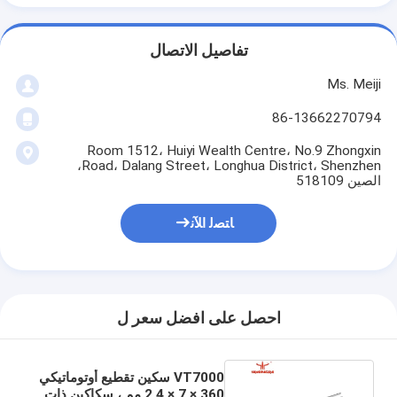
تفاصيل الاتصال
Ms. Meiji
86-13662270794
Room 1512، Huiyi Wealth Centre، No.9 Zhongxin
Road، Dalang Street، Longhua District، Shenzhen،
الصين 518109
ﺎﺘﺼﻟ ﺍﻶﻧ
احصل على افضل سعر ل
VT7000 سكين تقطيع أوتوماتيكي
360 × 7 × 2.4 مم ، سكاكين ذات