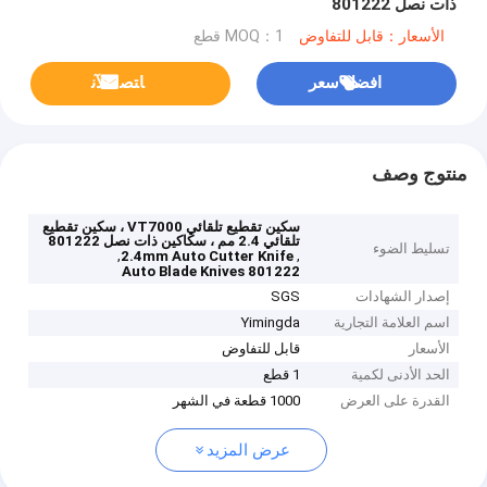
ذات نصل 801222
الأسعار：قابل للتفاوض
MOQ：1 قطع
افضل سعر
ﺎﺘﺼﻟ ﺍﻶﻧ
منتوج وصف
سكين تقطيع تلقائي VT7000 ، سكين تقطيع
تلقائي 2.4 مم ، سكاكين ذات نصل 801222
تسليط الضوء
,
,
2.4mm Auto Cutter Knife
801222 Auto Blade Knives
إصدار الشهادات
SGS
اسم العلامة التجارية
Yimingda
الأسعار
قابل للتفاوض
الحد الأدنى لكمية
1 قطع
القدرة على العرض
1000 قطعة في الشهر
عرض المزيد