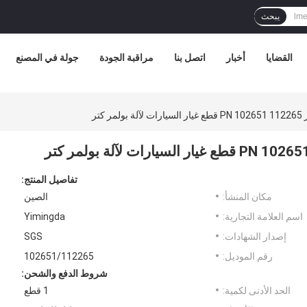
يبحث
القضايا
أخبار
اتصل بنا
مراقبة الجودة
جولة في المصنع
كتر
تفاصيل المنتج:
مكان المنشأ:
الصين
اسم العلامة التجارية:
Yimingda
إصدار الشهادات:
SGS
رقم الموديل:
102651/112265
شروط الدفع والشحن:
الحد الأدنى لكمية:
1 قطع