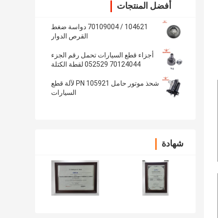
أفضل المنتجات
104621 / 70109004 دواسة ضغط
القرص الدوار
أجزاء قطع السيارات تحمل رقم الجزء
70124044 052529 لقطة الكتلة
شحذ موتور حامل PN 105921 لآلة قطع
السيارات
شهادة