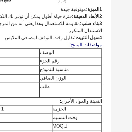
إبراز:
قطع أجز
1الميزة:
موثوقية جيدة
2الأبعاد الدقيقة:
فترة حياة أطول يمكن أن توفر لك التك
3بناء صلب:
مقاومة للاستعمال وهذا يعني أنه من المرج
الاستبدال المتكرر.
4سهل التثبيت:
تقليل وقت التوقف لمصنعي الملابس
مواصفات المنتج:
الوصف
رقم الجزء
مناسبة للنموذج
الوزن الصافي
طلب
التعبئة والمواد الأخرى:
الحزمة
1 قطعة / كيس من الورق
وقت التسليم
الـ MOQ