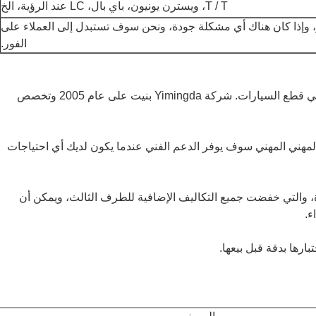
T / T، ويسترن يونيون، باي بال، LC عند الرؤية، الخ
 وإذا كان هناك أي مشكلة جودة، ونحن سوف تستبدل إلى العملاء على
الفور.
1. أكثر من 18 عاماً من الخبرة في تصدير قطع الغيار في قطع السيارات. شركة Yimingda بنيت على عام 2005 وتخصص
خط على مدار 24 ساعة: فريقنا المهني المهني سوف يوفر الدعم الفني عندما يكون لديك أي احتياجات
ة، والتي خفضت جميع التكاليف الإضافية للطرف الثالث، ويمكن أن
ء.