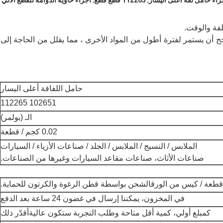
اء حامل لفة أعلى اليسار
,
112265 قطع قطع
,
أجزاء حاوية الدوامة للقطع الآلي
لفة والوقت.
ح أن يستمر لفترة أطول من المواد الأخرى ، مما يقلل من الحاجة إلى
حامل اللفافة أعلى اليسار
102651 112265
الـ (بولمر)
0.02 كجم / قطعة
الملابس / النسيج / الملابس / الجلد / صناعات الأزياء / السيارات
صناعات الأثاث، صناعات مقاعد السيارات وغيرها من الصناعات.
الشحن بواسطة قطن الرغوة والكرتون للحماية.
في المخزون، يمكننا إرسال في غضون 24 ساعة بعد الدفع
كمبلغ أولي، كمية أقل متاحة وطلب التجربة ستكون عالية
أقدّر ذلك