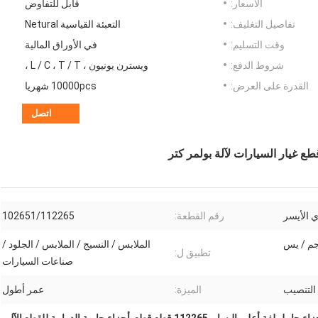
الأسعار:
قابل للتفاوض
تفاصيل التغليف:
التعبئة القياسية Netural
وقت التسليم:
في الأوراق المالية
شروط الدفع:
ويسترن يونيون ، L / C ، T / T ،
القدرة على العرض:
10000pcs شهريا
اتصل
ي الأيسر
رقم القطعة:
102651/112265
الملابس / النسيج / الملابس / الجلود /
تطبيق ل:
صناعات السيارات
لتنصيب
الميزة:
عمر أطول