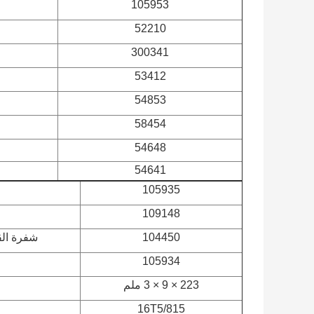
105953
52210
300341
53412
54853
58454
54648
54641
105935
109148
104450
شفرة القطع لـ BULLMER CUTTER ، 
105934
223 × 9 × 3 ملم
16T5/815