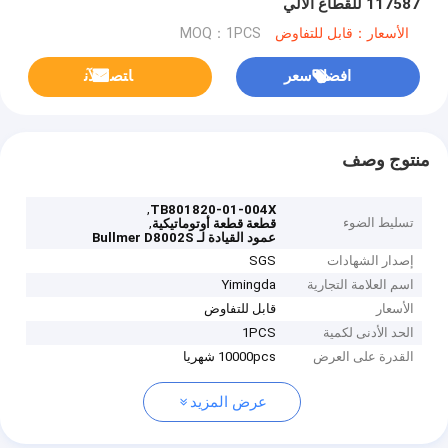
117587 للقطاع الآلي
الأسعار：قابل للتفاوض
MOQ：1PCS
افضل سعر
ﺎﺘﺼﻟ ﺍﻶﻧ
منتوج وصف
,
TB801820-01-004X
تسليط الضوء
,
قطعة قطعة أوتوماتيكية
عمود القيادة لـ Bullmer D8002S
إصدار الشهادات
SGS
اسم العلامة التجارية
Yimingda
الأسعار
قابل للتفاوض
الحد الأدنى لكمية
1PCS
القدرة على العرض
10000pcs شهريا
عرض المزيد