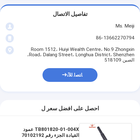
تفاصيل الاتصال
Ms. Meiji
86-13662270794
Room 1512، Huiyi Wealth Centre، No.9 Zhongxin
Road، Dalang Street، Longhua District، Shenzhen،
الصين 518109
ﺎﺘﺼﻟ ﺍﻶﻧ
احصل على افضل سعر ل
TB801820-01-004X عمود
القيادة الجزء رقم 70102192