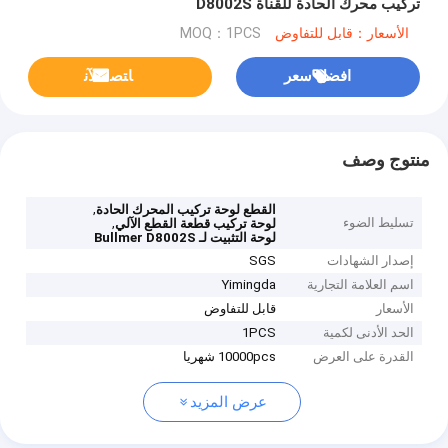
تركيب محرك الحادة للقناة D8002S
الأسعار：قابل للتفاوض
MOQ：1PCS
افضل سعر
ﺎﺘﺼﻟ ﺍﻶﻧ
منتوج وصف
,
القطع لوحة تركيب المحرك الحادة
تسليط الضوء
,
لوحة تركيب قطعة القطع الآلي
لوحة التثبيت لـ Bullmer D8002S
إصدار الشهادات
SGS
اسم العلامة التجارية
Yimingda
الأسعار
قابل للتفاوض
الحد الأدنى لكمية
1PCS
القدرة على العرض
10000pcs شهريا
عرض المزيد