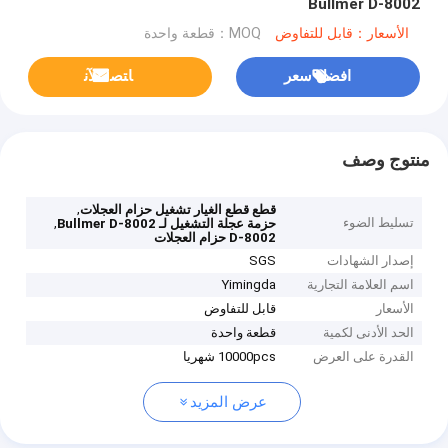
Bullmer D-8002
الأسعار：قابل للتفاوض
MOQ：قطعة واحدة
افضل سعر
ﺎﺘﺼﻟ ﺍﻶﻧ
منتوج وصف
,
قطع قطع الغيار تشغيل حزام العجلات
تسليط الضوء
,
حزمة عجلة التشغيل لـ Bullmer D-8002
D-8002 حزام العجلات
إصدار الشهادات
SGS
اسم العلامة التجارية
Yimingda
الأسعار
قابل للتفاوض
الحد الأدنى لكمية
قطعة واحدة
القدرة على العرض
10000pcs شهريا
عرض المزيد