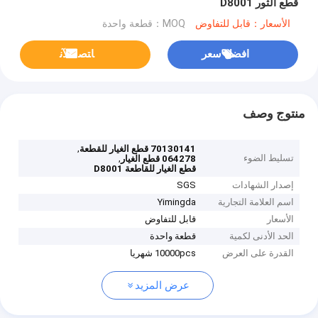
قطع الثور D8001
الأسعار：قابل للتفاوض
MOQ：قطعة واحدة
افضل سعر
ﺎﺘﺼﻟ ﺍﻶﻧ
منتوج وصف
,
70130141 قطع الغيار للقطعة
تسليط الضوء
,
064278 قطع الغيار
قطع الغيار للقاطعة D8001
إصدار الشهادات
SGS
اسم العلامة التجارية
Yimingda
الأسعار
قابل للتفاوض
الحد الأدنى لكمية
قطعة واحدة
القدرة على العرض
10000pcs شهريا
عرض المزيد