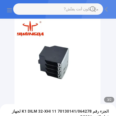
3
/
2
الجزء رقم 70130141/064278 K1 DILM 32-XHI 11 لجهاز