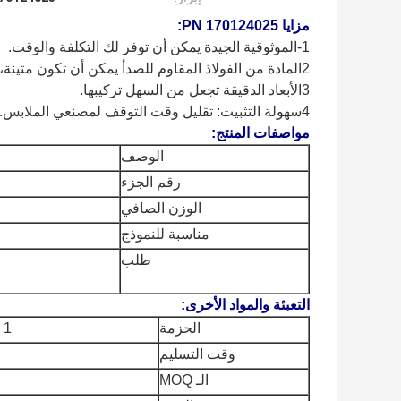
مزايا PN 170124025:
1-الموثوقية الجيدة يمكن أن توفر لك التكلفة والوقت.
2المادة من الفولاذ المقاوم للصدأ يمكن أن تكون متينة، تمديد عمر المنتج.
3الأبعاد الدقيقة تجعل من السهل تركيبها.
4سهولة التثبيت: تقليل وقت التوقف لمصنعي الملابس.
مواصفات المنتج:
الوصف
رقم الجزء
الوزن الصافي
مناسبة للنموذج
طلب
التعبئة والمواد الأخرى:
الحزمة
1 قطعة / كيس من الورق
وقت التسليم
الـ MOQ