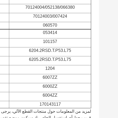
70124004/052138/066380
70124003/007424
060570
053414
101157
6204.2RSD.T.P53.L75
6205.2RSD.T.P53.L75
1204
6007ZZ
6000ZZ
6004ZZ
170143117
لمزيد من المعلومات حول منتجات القطع الآلي، يرجى ع
قريب جدا. أي استفسار الخاص بك سيكون موضع تقدير ك