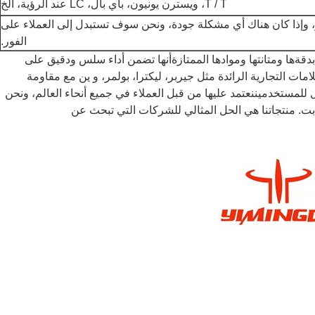
T / T، ويسترن يونيون، باي بال، LC عند الرؤية، الخ
 وإذا كان هناك أي مشكلة جودة، ونحن سوف تستبدل إلى العملاء على
الفور.
ة بدقةها ومتانتها وموادها الممتازةأنها تضمن أداء سلس ودقيق على
ت التجارية الرائدة مثل جيربر، ليكترا، بولمر، و ين مع مقاومة
ل للمستخدميننعتمد عليها من قبل العملاء في جميع أنحاء العالم، ونحن
ت. منتجاتنا هي الحل المثالي للشركات التي تبحث عن