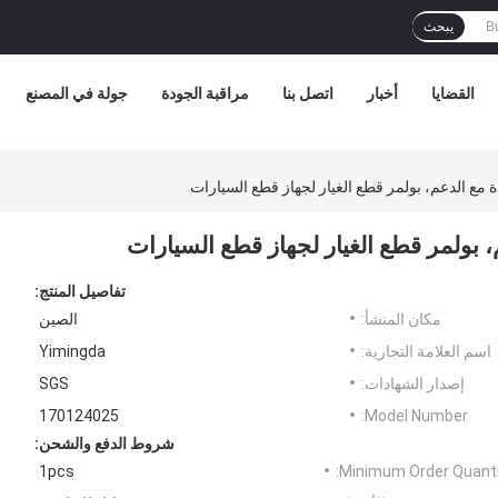
يبحث
القضايا
أخبار
اتصل بنا
مراقبة الجودة
جولة في المصنع
تفاصيل المنتج:
مكان المنشأ:
الصين
اسم العلامة التجارية:
Yimingda
إصدار الشهادات:
SGS
170124025
Model Number:
شروط الدفع والشحن:
1pcs
Minimum Order Quanti