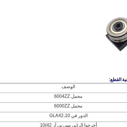
ية
القطع:
الوصف
محمل 6004ZZ
محمل 6000ZZ
الدور في GLA42،10
أخرجوا الـ (بي سي بي آر 42)10