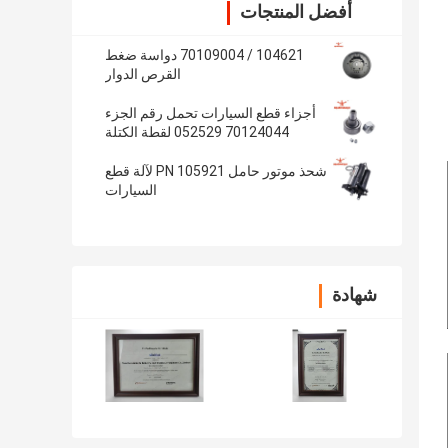
أفضل المنتجات
104621 / 70109004 دواسة ضغط
القرص الدوار
أجزاء قطع السيارات تحمل رقم الجزء
70124044 052529 لقطة الكتلة
شحذ موتور حامل PN 105921 لآلة قطع
السيارات
شهادة