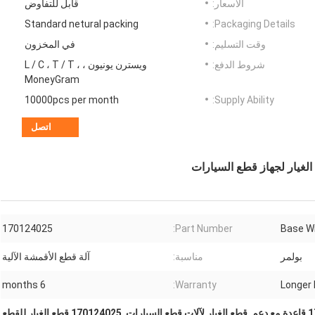
الأسعار:
قابل للتفاوض
Standard netural packing
Packaging Details:
وقت التسليم:
في المخزون
شروط الدفع:
ويسترن يونيون ، L / C ، T / T ،
MoneyGram
10000pcs per month
Supply Ability:
اتصل
170124025
Part Number:
Base W
بولمر
مناسبة:
آلة قطع الأقمشة الآلية
6 months
Warranty:
Longer 
دعم
,
قطع الغيار لآلات قطع السيارات
,
170124025 قطع الغيار للقطع