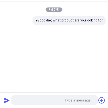
7:51 PM
Good day, what product are you looking for?
AXN80 عربة الزحف الجزء الرقم 066297 قطاع أوتوماتيكي قطع
الغيار لقطاع الثور
قطع غيار بولمر
2025-10-24