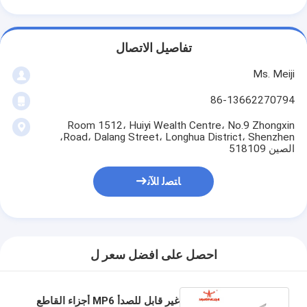
تفاصيل الاتصال
Ms. Meiji
86-13662270794
Room 1512، Huiyi Wealth Centre، No.9 Zhongxin
Road، Dalang Street، Longhua District، Shenzhen،
الصين 518109
ﺎﺘﺼﻟ ﺍﻶﻧ
احصل على افضل سعر ل
غير قابل للصدأ MP6 أجزاء القاطع