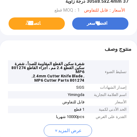
305x8.5x2.4mm 37 درجة زاوية
الأسعار：قابل للتفاوض
MOQ：1 قطع
افضل سعر
ﺎﺘﺼﻟ ﺍﻶﻧ
منتوج وصف
شفرة سكين القطع المقاومة للصدأ ، شفرة
سكين القطع 2.4 مم ، أجزاء القاطع 801274
تسليط الضوء
MP6
,
,
2.4mm Cutter Knife Blade
801274 MP6 Cutter Parts
إصدار الشهادات
SGS
اسم العلامة التجارية
Yimingda
الأسعار
قابل للتفاوض
الحد الأدنى لكمية
1 قطع
القدرة على العرض
10000pcs شهريا
عرض المزيد