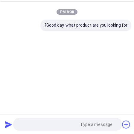
8:38 PM
Good day, what product are you looking for?
غير قابل للصدأ MP6 أجزاء القاطع شفرة سكين 801274
305x8.5x2.4mm 37 درجة زاوية
شفرة سكين القاطع
2024-12-05