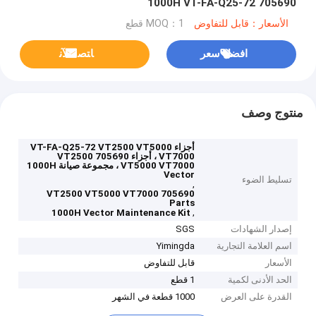
1000H VT-FA-Q25-72 705690
الأسعار：قابل للتفاوض
MOQ：1 قطع
افضل سعر
ﺎﺘﺼﻟ ﺍﻶﻧ
منتوج وصف
أجزاء VT-FA-Q25-72 VT2500 VT5000
VT7000 ، أجزاء 705690 VT2500
VT5000 VT7000 ، مجموعة صيانة 1000H
Vector
تسليط الضوء
,
705690 VT2500 VT5000 VT7000
Parts
,
1000H Vector Maintenance Kit
إصدار الشهادات
SGS
اسم العلامة التجارية
Yimingda
الأسعار
قابل للتفاوض
الحد الأدنى لكمية
1 قطع
القدرة على العرض
1000 قطعة في الشهر