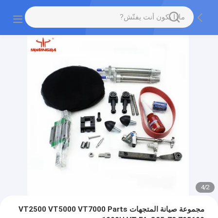
4
/
2
مجموعة صيانة المتجهات VT2500 VT5000 VT7000 Parts