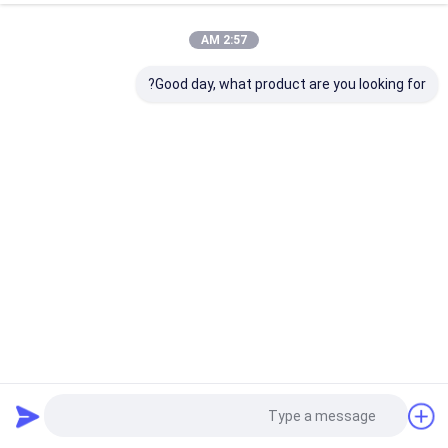
2:57 AM
Good day, what product are you looking for?
أجزاء آلة قطع الأسطوانة الجانبية للقدم 775437 لـ Vector 7000
أجزاء VT2500 VT5000 VT7000
2024-12-06