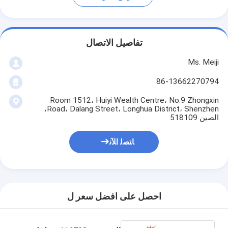
تفاصيل الاتصال
Ms. Meiji
86-13662270794
Room 1512، Huiyi Wealth Centre، No.9 Zhongxin
Road، Dalang Street، Longhua District، Shenzhen،
الصين 518109
ﺎﺘﺼﻟ ﺍﻶﻧ
احصل على افضل سعر ل