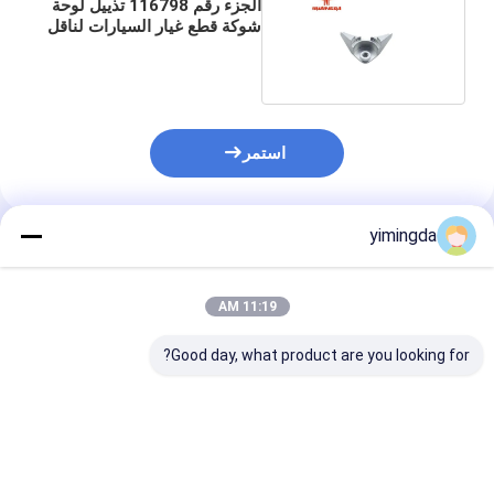
الجزء رقم 116798 تذييل لوحة
شوكة قطع غيار السيارات لناقل
2500
استمر
yimingda
المنتجات الموصى بها
11:19 AM
Good day, what product are you looking for?
قطعة احتياطية للقطعة
قطع غيار السيارات رقم
الجزء الحاد رقم
الآلية رقم 800669 /
800667/116090 إبرة
775347A 