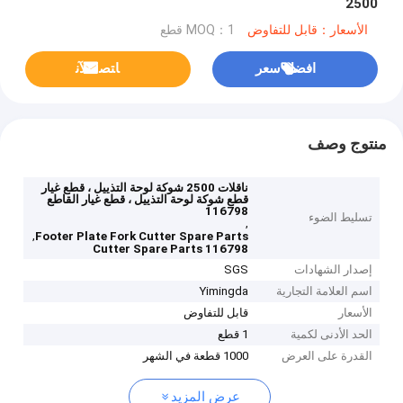
2500
الأسعار：قابل للتفاوض
MOQ：1 قطع
افضل سعر
ﺎﺘﺼﻟ ﺍﻶﻧ
منتوج وصف
ناقلات 2500 شوكة لوحة التذييل ، قطع غيار
قطع شوكة لوحة التذييل ، قطع غيار القاطع
116798
تسليط الضوء
,
,
Footer Plate Fork Cutter Spare Parts
116798 Cutter Spare Parts
إصدار الشهادات
SGS
اسم العلامة التجارية
Yimingda
الأسعار
قابل للتفاوض
الحد الأدنى لكمية
1 قطع
القدرة على العرض
1000 قطعة في الشهر
عرض المزيد