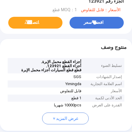
الجزء رقم 123921
الأسعار：قابل للتفاوض
MOQ：1 قطع
افضل سعر
ﺎﺘﺼﻟ ﺍﻶﻧ
منتوج وصف
,
أجزاء القطع محمل الإبرة
تسليط الضوء
,
أجزاء القطع 123921
قطع قطع السيارات أجزاء محمل الإبرة
إصدار الشهادات
SGS
اسم العلامة التجارية
Yimingda
الأسعار
قابل للتفاوض
الحد الأدنى لكمية
1 قطع
القدرة على العرض
10000pcs شهريا
عرض المزيد