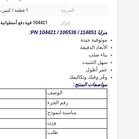
الحزمة:
1 قطعة / كيس بلاستيكي
إبراز:
104421 قوة دفع أسطوانية ذكرية
مزايا PN 104421 / 106536 / 114851:
موثوقية جيدة
الأبعاد الدقيقة
بناء صلب
سهل التثبيت
عمر أطول
وفّر وقتك وتكاليفك
مواصفات المنتج:
الوصف:
رقم الجزء:
مناسبة لنموذج:
وزن:
طلب: