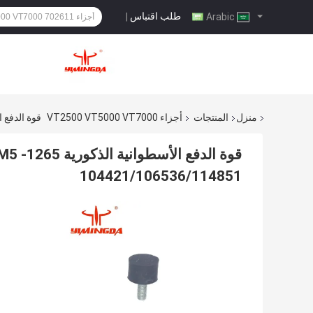
طلب اقتباس
|
Arabic
منزل
المنتجات
أجزاء VT2500 VT5000 VT7000
قوة الدفع الأسطوانية الذكورية 265
104421/106536/114851