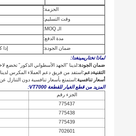
الحزمة:
وقت التسليم:
الـ MOQ:
مدة الدفع:
ضمان الجودة:
إذا 
لماذا تختار
يمينغدا
:
ضمان الجودة:
لدينا "الجهد الأسطواني الذكور" تخضع ل
التقنية
دعم:
استفد من فريق دعم العملاء المكرس لدينا
أسعار تنافسية:
استمتع بأسعار تنافسية دون التنازل عن
المزيد من قطع الغيار للقطعة VT7000:
الجزء رقم
775437
775438
775439
702601