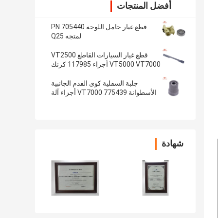
أفضل المنتجات
قطع غيار حامل اللوحة PN 705440
لمتجه Q25
قطع غيار السيارات القاطع VT2500
VT5000 VT7000 أجزاء 117985 كرنك
توصيل رود
جلبة السفلية كوى القدم الجانبية
الأسطوانة VT7000 775439 أجزاء آلة
الملابس
شهادة