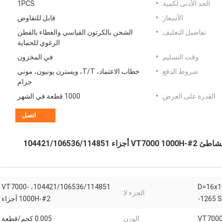
الحد الأدنى لكمية:
1PCS
الأسعار:
قابل للتفاوض
تفاصيل التغليف:
الشحن بالكرتون القياسي والغطاء بالقطن
الرغوي للحماية
وقت التسليم:
في المخزون
شروط الدفع:
خطاب الاعتماد، T/T، ويسترن يونيون، موني
جرام
القدرة على العرض:
1000 قطعة في الشهر
اتصل
أسطواني D=16x10 M5
104421/106536/114851، VT7000-
الجزء لا:
-1265 
1000H-#2 أجزاء
الوزن:
0.005 كجم/قطعة