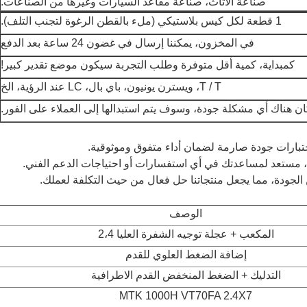
صناعة الأثاث، صناعة مقاعد السيارات وغيرها من الصناعات.
1 قطعة لكل كيس بلاستيكي (ملء بالقطن الرغوة لتجنب التلف).
في المخزون، يمكننا إرسال في غضون 24 ساعة بعد الدفع
كمبداية، كمية أقل متوفرة وطلب التجربة سيكون موضع تقدير كبير!
T / T، ويسترن يونيون، باي بال، LC عند الرؤية، الخ
كان هناك أي مشكلة جودة، وسوف يتم استبدالها إلى العملاء على الفور.
اختبارات جودة صارمة لضمان أداء متفوق وموثوقية.
، مستعد لمساعدتك في أي استفسارات أو احتياجات الدعم الفني.
 الجودة، مما يجعل منتجاتنا حل فعال من حيث التكلفة لعملك.
الوصف
المكعب + عجلة توجيه الشفرة العليا 2،4
إضافة الضغط العلوي للقدم
التدليك + الضغط المنخفض القدم الاطرافية
MTK 1000H VT70FA 2.4X7