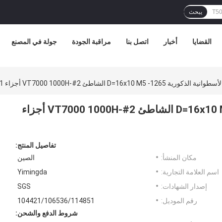
يبحث
القضايا
أخبار
اتصل بنا
مراقبة الجودة
جولة في المصنع
D=16x10 M5 -1 الشاطئ VT7000 1000H-#2 أجزاء 104421/106536/114851
قوة الدفع الأسطوانية الذكورية D=16x10 M5 -1265 الشاطئ VT7000 1000H-#2 أجزاء
تفاصيل المنتج:
مكان المنشأ:
الصين
اسم العلامة التجارية:
Yimingda
إصدار الشهادات:
SGS
رقم الموديل:
104421/106536/114851
شروط الدفع والشحن: