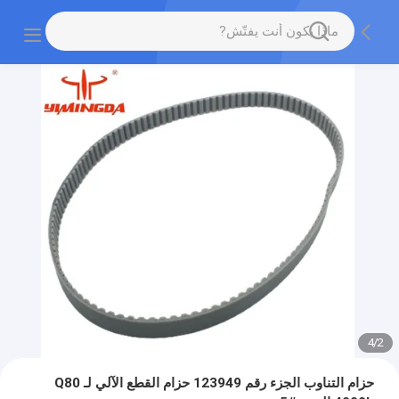
4
/
2
حزام التناوب الجزء رقم 123949 حزام القطع الآلي لـ Q80