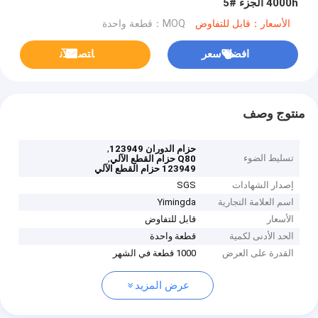
4000h الجزء #5
الأسعار：قابل للتفاوض
MOQ：قطعة واحدة
افضل سعر
ﺎﺘﺼﻟ ﺍﻶﻧ
منتوج وصف
,
حزام الدوران 123949
تسليط الضوء
,
Q80 حزام القطع الآلي
123949 حزام القطع الآلي
إصدار الشهادات
SGS
اسم العلامة التجارية
Yimingda
الأسعار
قابل للتفاوض
الحد الأدنى لكمية
قطعة واحدة
القدرة على العرض
1000 قطعة في الشهر
عرض المزيد