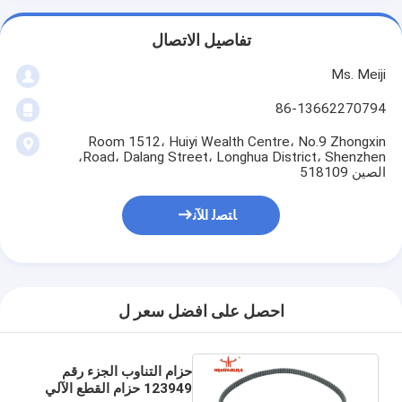
تفاصيل الاتصال
Ms. Meiji
86-13662270794
Room 1512، Huiyi Wealth Centre، No.9 Zhongxin
Road، Dalang Street، Longhua District، Shenzhen،
الصين 518109
ﺎﺘﺼﻟ ﺍﻶﻧ
احصل على افضل سعر ل
حزام التناوب الجزء رقم
123949 حزام القطع الآلي