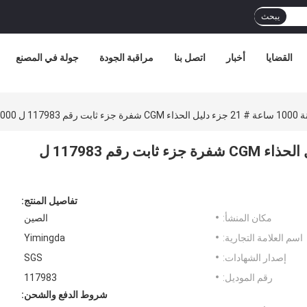
يبحث
القضايا
أخبار
اتصل بنا
مراقبة الجودة
جولة في المصنع
1179 ل VT7000
أدوات الصيانة 1000 ساعة # 21 جزء دليل الحذاء CGM شفرة جزء ثابت رقم 117983 ل
تفاصيل المنتج:
مكان المنشأ:
الصين
اسم العلامة التجارية:
Yimingda
إصدار الشهادات:
SGS
رقم الموديل:
117983
شروط الدفع والشحن: