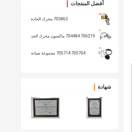
أفضل المنتجات
703863 محرك الحادة
706219 704484 ماكسون محرك الحد
705704 705714 مجموعة صيانة
شهادة