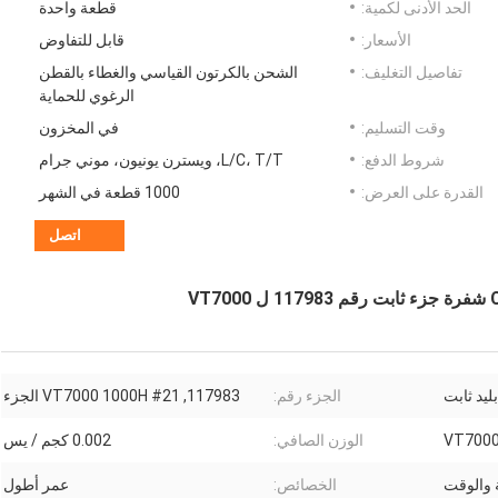
الحد الأدنى لكمية:
قطعة واحدة
الأسعار:
قابل للتفاوض
تفاصيل التغليف:
الشحن بالكرتون القياسي والغطاء بالقطن
الرغوي للحماية
وقت التسليم:
في المخزون
شروط الدفع:
L/C، T/T، ويسترن يونيون، موني جرام
القدرة على العرض:
1000 قطعة في الشهر
اتصل
الجزء رقم:
117983, VT7000 1000H #21 الجزء
الوزن الصافي:
0.002 كجم / يس
 والوقت
الخصائص:
عمر أطول