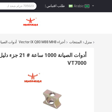
طلب اقتباس
|
Arabic
منزل
المنتجات
أجزاء Vector IX Q80 M88 MH8
أدوات الصيانة 1000 ساعة # 21 جزء دليل الحذاء CGM شفرة جزء ثابت رقم 83
VT7000