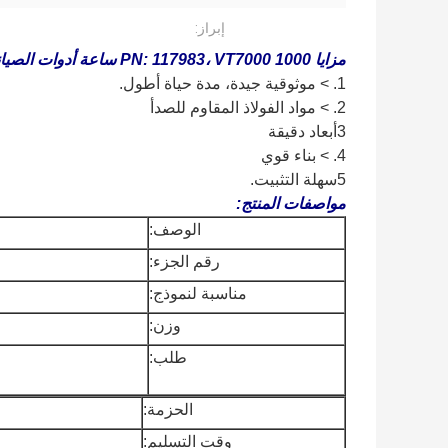
إبراز:
مزايا PN: 117983، VT7000 1000 ساعة أدوات الصيانة #21 الجزء:
1. > موثوقية جيدة، مدة حياة أطول.
2. > مواد الفولاذ المقاوم للصدأ
3أبعاد دقيقة
4. > بناء قوي
5سهلة التثبيت.
مواصفات المنتج:
الوصف:
رقم الجزء:
مناسبة لنموذج:
وزن:
طلب:
الحزمة:
وقت التسليم: