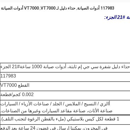
117983 أدوات الصيانة
,
حذاء دليل لـ VT7000
,
VT7000 أدوات الصيانة
حذاء دليل شفرة سي جي إم ثابتة، أدوات صيانة 1000 ساعة
#21 الجزء
117983
القطع VT7000
0.002 كجم/قطعة
أ
الزي / النسيج / الملابس / الجلد / صناعات الأزياء / السيارات
صناعة الأثاث، صناعة مقاعد السيارات وغيرها من الصناعات.
1 قطعة لكل كيس بلاستيكي (ملء بالقطن الرغوة لتجنب التلف).
في المخزون، يمكننا إرسال في غضون 24 ساعة بعد الدفع