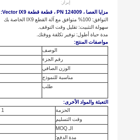
إبراز:
مزايا العصا ، PN 124009 ، قطعة قطعة Vector IX9:
التوافق: 100% متوافق مع آلة القطع IX9 الخاصة بك
سهولة التثبيت: تقليل وقت التوقف.
مدة حياة أطول: توفير تكلفة ووقتك.
مواصفات المنتج:
الوصف
رقم الجزء
الوزن الصافي
مناسبة للنموذج
طلب
التعبئة والمواد الأخرى:
الحزمة
1 قطعة / كيس من الورق
وقت التسليم
الـ MOQ
مدة الدفع: