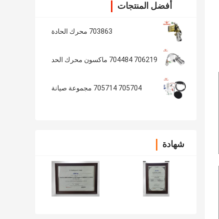
أفضل المنتجات
703863 محرك الحادة
706219 704484 ماكسون محرك الحد
705704 705714 مجموعة صيانة
شهادة