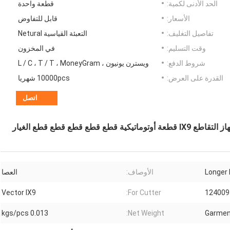
الحد الأدنى لكمية:
قطعة واحدة
الأسعار:
قابل للتفاوض
تفاصيل التغليف:
التعبئة القياسية Netural
وقت التسليم:
في المخزون
شروط الدفع:
ويسترن يونيون ، L / C ، T / T ، MoneyGram
القدرة على العرض:
10000pcs شهريا
اتصل
Longer 
الأوصاف:
العصا
Vector IX9
For Cutter:
124009
0.013 kgs/pcs
Net Weight:
Garment