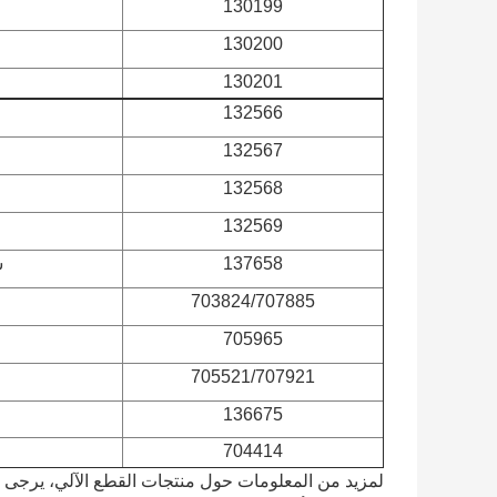
130199
130200
130201
132566
132567
132568
132569
137658
شف
703824/707885
705965
705521/707921
136675
704414
لمزيد من المعلومات حول منتجات القطع الآلي، يرجى ع