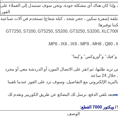
 وإذا كان هناك أي مشكلة جودة، ونحن سوف تستبدل إلى العملاء على
الفور.
استهلاكية مختلفة (شفرة سكين ، حجر شحذ ، كتلة شعاع) تستخدم في آلات صناعية
نا توفيرها:
1.> GT7250, S7200, GT5250, S5200, GT3250, S3200, XLC70
ور التي تريد طلبها، ثم انقر على الاتصال المورد أو الدردشة معي أو مجرد
2 ساعة
لنا بالبريد الإلكتروني مع التفاصيل، وسوف نرد على الفور عندما تلقينا
بعد تلقي الدفع، نرسل لك البضائع عن طريق الكوريير ونقدم لك
الوصف