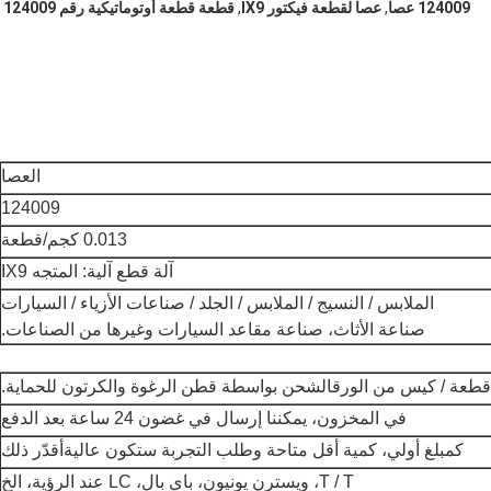
124009 عصا
,
عصا لقطعة فيكتور IX9
,
قطعة قطعة أوتوماتيكية رقم 124009
العصا
124009
0.013 كجم/قطعة
آلة قطع آلية: المتجه IX9
الملابس / النسيج / الملابس / الجلد / صناعات الأزياء / السيارات
صناعة الأثاث، صناعة مقاعد السيارات وغيرها من الصناعات.
الشحن بواسطة قطن الرغوة والكرتون للحماية.
في المخزون، يمكننا إرسال في غضون 24 ساعة بعد الدفع
كمبلغ أولي، كمية أقل متاحة وطلب التجربة ستكون عالية
أقدّر ذلك
T / T، ويسترن يونيون، باي بال، LC عند الرؤية، الخ