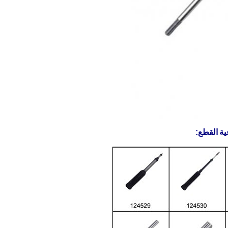
ية
القطع: