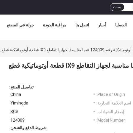
يبحث
القضايا
أخبار
اتصل بنا
مراقبة الجودة
جولة في المصنع
لجهاز التقاطع IX9 قطعة أوتوماتيكية قطع قطع قطع قطع قطع الغيار
قطعة قطعة أوتوماتيكية رقم 124009 عصا مناسبة لجهاز التقاطع IX9 قطعة أوتوماتيكية قطع
تفاصيل المنتج:
China
Place of Origin:
اسم العلامة التجارية:
Yimingda
إصدار الشهادات:
SGS
124009
Model Number:
شروط الدفع والشحن: