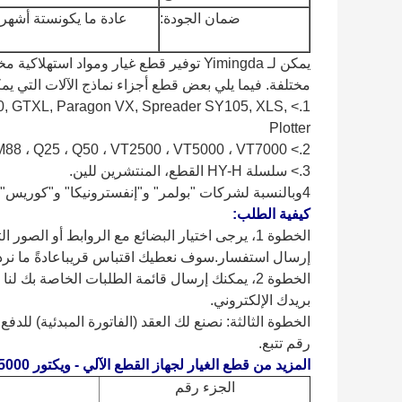
ضمان الجودة:
عادة ما يكون
ستة أشهر،
يمكن لـ Yimingda توفير قطع غيار ومواد 
مختلفة. فيما يلي بعض قطع أجزاء نماذج الآلات التي يمكن
00, GTXL, Paragon VX, Spreader SY105, XLS,
Plotter
2.> MP6 ، IX6 ، IX9 ، MP9 ، MH8 ، Q80 ، M88 ، Q25 ، Q50 ، VT2500 ، VT5000 ، VT7000.
3.> سلسلة HY-H القطع، المنتشرين للين.
4وبالنسبة لشركات "بولمر" و"إنفسترونيكا" و"كوريس" و"فيك" و"أوروكس" و"إيما"
كيفية الطلب:
الخطوة 1، يرجى اختيار البضائع مع الروابط أو الص
إرسال استفسار.سوف نعطيك اقتباس قريباعادةً ما نرد خلال 4
الخطوة 2، يمكنك إرسال قائمة الطلبات الخاصة بك 
بريدك الإلكتروني.
الخطوة الثالثة: نصنع لك العقد (الفاتورة المبدئية) للدفع
رقم تتبع.
المزيد من قطع الغيار لجهاز القطع الآلي - ويكتور 5000 / ويكتور 7000 القطع:
الجزء رقم