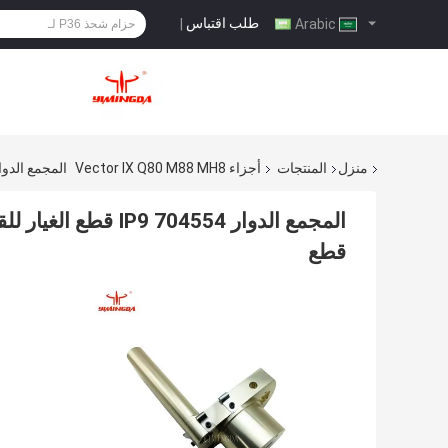
طلب اقتباس
|
Arabic
منزل
المنتجات
أجزاء Vector IX Q80 M88 MH8
المجمع الدوار 704554 IP9 قطع الغيار للقطاع الآلي، المتجه P9 IX9 Q80 M88 MX9
قطع