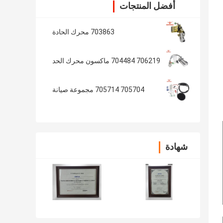
أفضل المنتجات
703863 محرك الحادة
706219 704484 ماكسون محرك الحد
705704 705714 مجموعة صيانة
شهادة