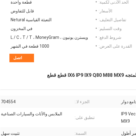
الحد الأدنى لكمية:
قطعة واحدة
الأسعار:
قابل للتفاوض
تفاصيل التغليف:
التعبئة القياسية Netural
وقت التسليم:
في المخزون
شروط الدفع:
ويسترن يونيون ، L / C ، T / T ، MoneyGram
القدرة على العرض:
1000 قطعة في الشهر
اتصل
امع دوار
الجزء لا.:
704554
IP9 Vect
الملابس والأثاث والسيارات الصناعية
تنطبق على:
MX9
ر أطول
السمة:
تثبيت سهل