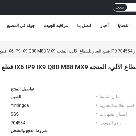
يبحث
القضايا
أخبار
اتصل بنا
مراقبة الجودة
جولة في المصنع
IX6 I قطع قطع
المجمع الدوار 704554 IP9 قطع الغيار للقطاع الآلي، المتجه IX6 IP9 IX9 Q80 M88 MX9 قطع
تفاصيل المنتج:
مكان المنشأ:
الصين
اسم العلامة التجارية:
Yimingda
إصدار الشهادات:
SGS
رقم الموديل:
704554
شروط الدفع والشحن: