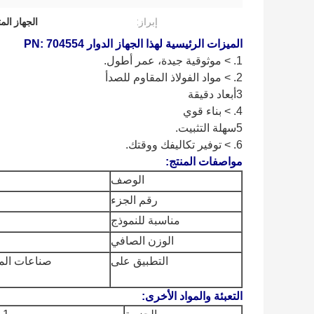
إبراز:
الجهاز المتداو
الميزات الرئيسية لهذا الجهاز الدوار PN: 704554
1. > موثوقية جيدة، عمر أطول.
2. > مواد الفولاذ المقاوم للصدأ
3أبعاد دقيقة
4. > بناء قوي
5سهلة التثبيت.
6. > توفير تكاليفك ووقتك.
مواصفات المنتج:
الوصف
رقم الجزء
مناسبة للنموذج
الوزن الصافي
التطبيق على
صناعات الملا
التعبئة والمواد الأخرى: