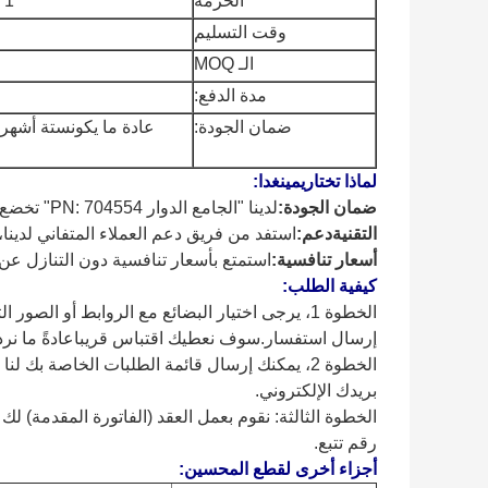
الحزمة
1 قطعة / كيس من الورق
وقت التسليم
الـ MOQ
مدة الدفع:
ضمان الجودة:
عادة ما يكون
ستة أشهر،
لماذا تختار
يمينغدا
:
ضمان الجودة:
لدينا "الجامع الدوار PN: 704554" تخضع للاختبار الصارم للجودة لضمان أداء متفوق وموثوقية.
التقنية
دعم:
استفد من فريق دعم العملاء المتفاني لدين
أسعار تنافسية:
استمتع بأسعار تنافسية دون التنازل عن
كيفية الطلب:
الخطوة 1، يرجى اختيار البضائع مع الروابط أو الص
إرسال استفسار.سوف نعطيك اقتباس قريباعادةً ما نرد خلال 4
الخطوة 2، يمكنك إرسال قائمة الطلبات الخاصة بك 
بريدك الإلكتروني.
الخطوة الثالثة: نقوم بعمل العقد (الفاتورة المقدمة) ل
رقم تتبع.
أجزاء أخرى لقطع المحسين: