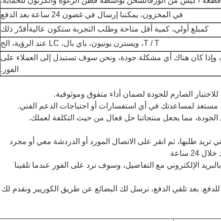
الشحن بواسطة قطن الرغوة والكرتون للحماية.
في المخزون، يمكننا إرسال في غضون 24 ساعة بعد الدفع
كمبلغ أولي، كمية أقل متاحة وطلب التجربة ستكون عالية
أقدّر ذلك
T / T، ويسترن يونيون، باي بال، LC عند الرؤية، الخ
 وإذا كان هناك أي مشكلة جودة، ونحن سوف تستبدل إلى العملاء على
الفور.
ا، مستعد لمساعدتك في أي استفسارات أو احتياجات الدعم الفني.
 الجودة، مما يجعل منتجاتنا حل فعال من حيث التكلفة لعملك.
ور التي تريد طلبها، ثم انقر على الاتصال المورد أو الدردشة معي أو مجرد
2 ساعة
لنا بالبريد الإلكتروني مع التفاصيل، وسوف نرد على الفور عندما تلقينا
ك للدفع. بعد تلقي الدفع، نرسل لك البضائع عن طريق الكوريير ونقدم لك