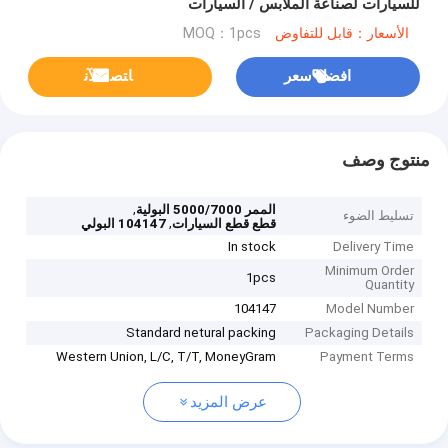
للسيارات لصناعة الملابس / السيارات
الأسعار：قابل للتفاوض
MOQ：1pcs
افضل سعر
ﺎﺘﺼﻟ ﺍﻶﻧ
منتوج وصف
,
الممر 5000/7000 البولية
تسليط الضوء
,
قطع قطع السيارات
104147 البولي
In stock
Delivery Time
Minimum Order
1pcs
Quantity
104147
Model Number
Standard netural packing
Packaging Details
Western Union, L/C, T/T, MoneyGram
Payment Terms
عرض المزيد